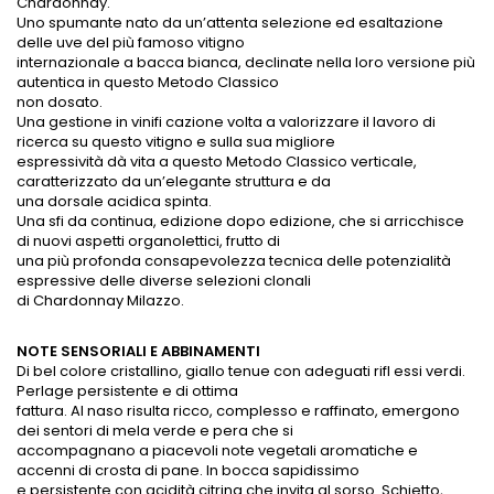
Chardonnay.
Uno spumante nato da un’attenta selezione ed esaltazione
delle uve del più famoso vitigno
internazionale a bacca bianca, declinate nella loro versione più
autentica in questo Metodo Classico
non dosato.
Una gestione in vinifi cazione volta a valorizzare il lavoro di
ricerca su questo vitigno e sulla sua migliore
espressività dà vita a questo Metodo Classico verticale,
caratterizzato da un’elegante struttura e da
una dorsale acidica spinta.
Una sfi da continua, edizione dopo edizione, che si arricchisce
di nuovi aspetti organolettici, frutto di
una più profonda consapevolezza tecnica delle potenzialità
espressive delle diverse selezioni clonali
di Chardonnay Milazzo.
NOTE SENSORIALI E ABBINAMENTI
Di bel colore cristallino, giallo tenue con adeguati rifl essi verdi.
Perlage persistente e di ottima
fattura. Al naso risulta ricco, complesso e raffinato, emergono
dei sentori di mela verde e pera che si
accompagnano a piacevoli note vegetali aromatiche e
accenni di crosta di pane. In bocca sapidissimo
e persistente con acidità citrina che invita al sorso. Schietto,