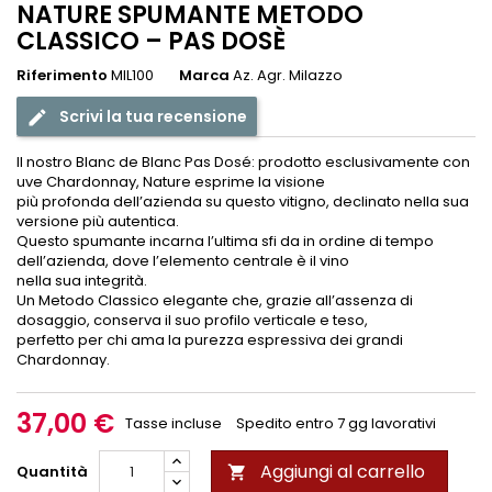
NATURE SPUMANTE METODO
CLASSICO – PAS DOSÈ
Riferimento
MIL100
Marca
Az. Agr. Milazzo
Scrivi la tua recensione
edit
Il nostro Blanc de Blanc Pas Dosé: prodotto esclusivamente con
uve Chardonnay, Nature esprime la visione
più profonda dell’azienda su questo vitigno, declinato nella sua
versione più autentica.
Questo spumante incarna l’ultima sfi da in ordine di tempo
dell’azienda, dove l’elemento centrale è il vino
nella sua integrità.
Un Metodo Classico elegante che, grazie all’assenza di
dosaggio, conserva il suo profilo verticale e teso,
perfetto per chi ama la purezza espressiva dei grandi
Chardonnay.
37,00 €
Tasse incluse
Spedito entro 7 gg lavorativi
Aggiungi al carrello
Quantità
