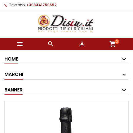
Telefono:
+393341759552
0



shopping_cart
HOME
MARCHI
BANNER