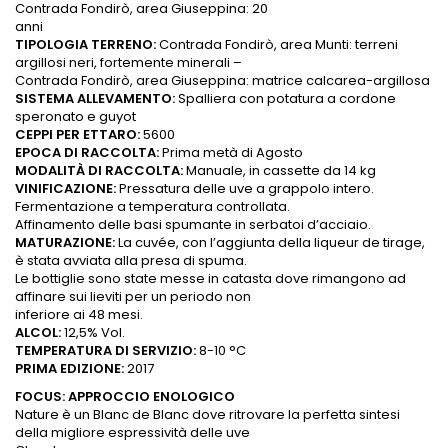
Contrada Fondirò, area Giuseppina: 20
anni
TIPOLOGIA TERRENO:
Contrada Fondirò, area Munti: terreni
argillosi neri, fortemente minerali –
Contrada Fondirò, area Giuseppina: matrice calcarea-argillosa
SISTEMA ALLEVAMENTO:
Spalliera con potatura a cordone
speronato e guyot
CEPPI PER ETTARO:
5600
EPOCA DI RACCOLTA:
Prima metà di Agosto
MODALITÀ DI RACCOLTA:
Manuale, in cassette da 14 kg
VINIFICAZIONE:
Pressatura delle uve a grappolo intero.
Fermentazione a temperatura controllata.
Affinamento delle basi spumante in serbatoi d’acciaio.
MATURAZIONE:
La cuvée, con l’aggiunta della liqueur de tirage,
è stata avviata alla presa di spuma.
Le bottiglie sono state messe in catasta dove rimangono ad
affinare sui lieviti per un periodo non
inferiore ai 48 mesi.
ALCOL:
12,5% Vol.
TEMPERATURA DI SERVIZIO:
8-10 °C
PRIMA EDIZIONE:
2017
FOCUS: APPROCCIO ENOLOGICO
Nature è un Blanc de Blanc dove ritrovare la perfetta sintesi
della migliore espressività delle uve