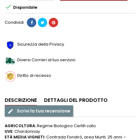

Disponibile
Condividi
Sicurezza della Privacy
Diversi Corrieri al tuo servizio
Diritto di recesso
DESCRIZIONE
DETTAGLI DEL PRODOTTO
Scrivi la tua recensione
edit
AGRICOLTURA:
Regime Biologico Certifi cato
UVE:
Chardonnay
ETÀ MEDIA VIGNETI:
Contrada Fondirò, area Munti: 25 anni –