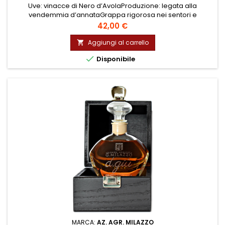
Uve: vinacce di Nero d’AvolaProduzione: legata alla
vendemmia d’annataGrappa rigorosa nei sentori e
armoniosa al retrogusto. Grazie alle vinacce di Nero d’Avola
Prezzo
42,00 €
e alla loro particolare fermentazione alcolica, il distillato che
ne deriva si caratterizza per un rotondo ed equilibrato
Aggiungi al carrello

bouquet.

Disponibile
MARCA:
AZ. AGR. MILAZZO