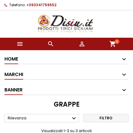
Telefono:
+393341759552
0



shopping_cart
HOME
MARCHI
BANNER
GRAPPE

Rilevanza
FILTRO
Visualizzati 1-3 su 3 articoli