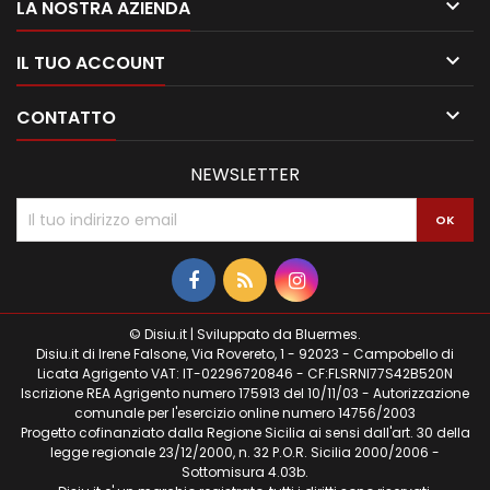

LA NOSTRA AZIENDA

IL TUO ACCOUNT

CONTATTO
NEWSLETTER
© Disiu.it | Sviluppato da
Bluermes
.
Disiu.it di Irene Falsone, Via Rovereto, 1 - 92023 - Campobello di
Licata Agrigento VAT: IT-02296720846 - CF:FLSRNI77S42B520N
Iscrizione REA Agrigento numero 175913 del 10/11/03 - Autorizzazione
comunale per l'esercizio online numero 14756/2003
Progetto cofinanziato dalla Regione Sicilia ai sensi dall'art. 30 della
legge regionale 23/12/2000, n. 32 P.O.R. Sicilia 2000/2006 -
Sottomisura 4.03b.