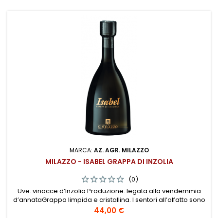
MARCA:
AZ. AGR. MILAZZO
MILAZZO - ISABEL GRAPPA DI INZOLIA
(0)
Uve: vinacce d’Inzolia Produzione: legata alla vendemmia
d’annataGrappa limpida e cristallina. I sentori all’olfatto sono
franchi e fragranti e al gusto rimane piacevolmente
Prezzo
44,00 €
persistente con un intenso e articolato corredo aromatico.