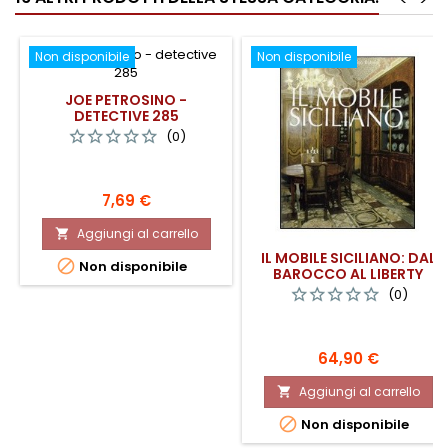
Non disponibile
Non disponibile
JOE PETROSINO -
DETECTIVE 285
(0)
Prezzo
7,69 €
Aggiungi al carrello

IL MOBILE SICILIANO: DAL

Non disponibile
BAROCCO AL LIBERTY
(0)
Prezzo
64,90 €
Aggiungi al carrello


Non disponibile