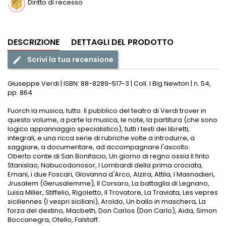
Diritto di recesso
DESCRIZIONE
DETTAGLI DEL PRODOTTO
Scrivi la tua recensione
edit
Giuseppe Verdi | ISBN: 88-8289-517-3 | Coll. I Big Newton | n. 54,
pp. 864
Fuorch la musica, tutto. Il pubblico del teatro di Verdi trover in
questo volume, a parte la musica, le note, la partitura (che sono
logico appannaggio specialistico), tutti i testi dei libretti,
integrali, e una ricca serie di rubriche volte a introdurre, a
saggiare, a documentare, ad accompagnare l'ascolto.
Oberto conte di San Bonifacio, Un giorno di regno ossia Il finto
Stanislao, Nabucodonosor, I Lombardi della prima crociata,
Ernani, i due Foscari, Giovanna d'Arco, Alzira, Attila, I Masnadieri,
Jrusalem (Gerusalemme), Il Corsaro, La battaglia di Legnano,
Luisa Miller, Stiffelio, Rigoletto, Il Trovatore, La Traviata, Les vepres
siciliennes (I vespri siciliani), Aroldo, Un ballo in maschera, La
forza del destino, Macbeth, Don Carlos (Don Carlo), Aida, Simon
Boccanegra, Otello, Falstaff.