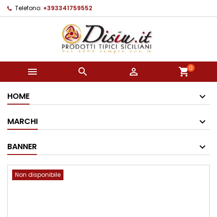
Telefono:
+393341759552
0



shopping_cart
HOME
MARCHI
BANNER
Non disponibile