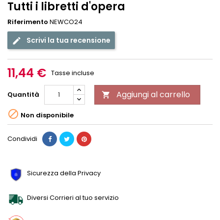
Tutti i libretti d'opera
Riferimento
NEWCO24
Scrivi la tua recensione
edit
11,44 €
Tasse incluse
Aggiungi al carrello
Quantità


Non disponibile
Condividi
Sicurezza della Privacy
Diversi Corrieri al tuo servizio