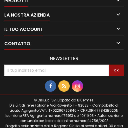

PRODOTTI

LA NOSTRA AZIENDA

IL TUO ACCOUNT

CONTATTO
NEWSLETTER
© Disiu.it | Sviluppato da
Bluermes
.
Disiu.it di Irene Falsone, Via Rovereto, 1 - 92023 - Campobello di
Licata Agrigento VAT: IT-02296720846 - CF:FLSRNI77S42B520N
Iscrizione REA Agrigento numero 175913 del 10/11/03 - Autorizzazione
comunale per l'esercizio online numero 14756/2003
Progetto cofinanziato dalla Regione Sicilia ai sensi dall'art. 30 della