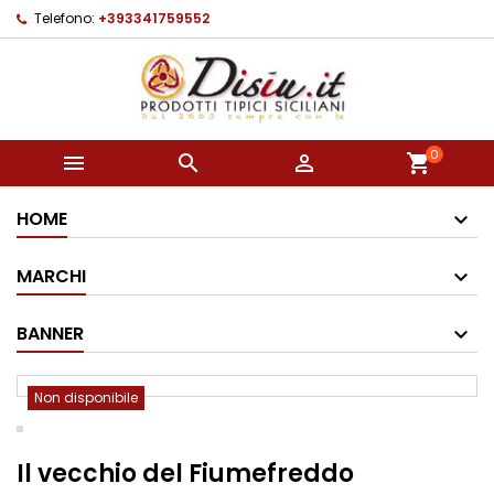
Telefono:
+393341759552
0



shopping_cart
HOME
MARCHI
BANNER
Non disponibile
Il vecchio del Fiumefreddo