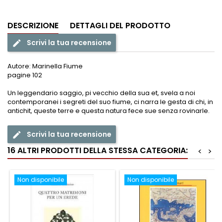
DESCRIZIONE
DETTAGLI DEL PRODOTTO
Scrivi la tua recensione
edit
Autore: Marinella Fiume
pagine 102
Un leggendario saggio, pi vecchio della sua et, svela a noi
contemporanei i segreti del suo fiume, ci narra le gesta di chi, in
antichit, queste terre e questa natura fece sue senza rovinarle.
Scrivi la tua recensione
edit
16 ALTRI PRODOTTI DELLA STESSA CATEGORIA:
<
>
Non disponibile
Non disponibile