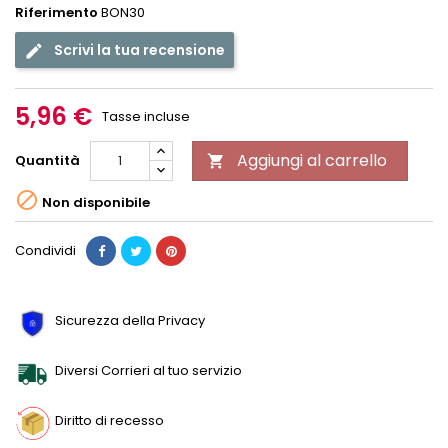
Riferimento
BON30
Scrivi la tua recensione
edit
5,96 €
Tasse incluse
Aggiungi al carrello
Quantità


Non disponibile
Condividi
Sicurezza della Privacy
Diversi Corrieri al tuo servizio
Diritto di recesso