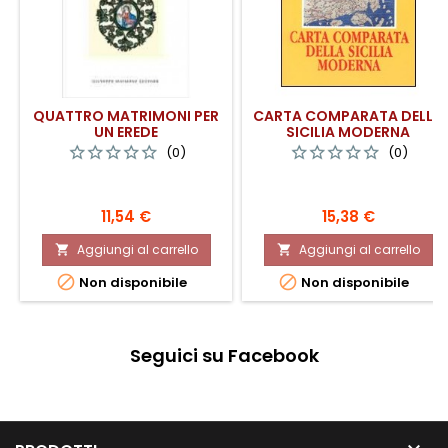
QUATTRO MATRIMONI PER
CARTA COMPARATA DELLA
UN EREDE
SICILIA MODERNA
(0)
(0)
Prezzo
Prezzo
11,54 €
15,38 €
Aggiungi al carrello
Aggiungi al carrello




Non disponibile
Non disponibile
Seguici su Facebook