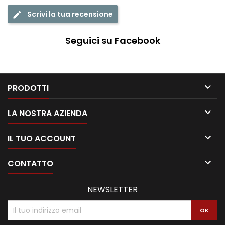
Scrivi la tua recensione
edit
Seguici su Facebook

PRODOTTI

LA NOSTRA AZIENDA

IL TUO ACCOUNT

CONTATTO
NEWSLETTER