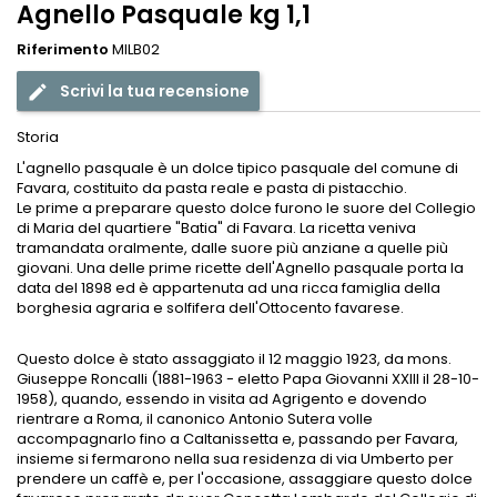
Agnello Pasquale kg 1,1
Riferimento
MILB02
Scrivi la tua recensione
edit
Storia
L'agnello pasquale è un dolce tipico pasquale del comune di
Favara, costituito da pasta reale e pasta di pistacchio.
Le prime a preparare questo dolce furono le suore del Collegio
di Maria del quartiere "Batia" di Favara. La ricetta veniva
tramandata oralmente, dalle suore più anziane a quelle più
giovani. Una delle prime ricette dell'Agnello pasquale porta la
data del 1898 ed è appartenuta ad una ricca famiglia della
borghesia agraria e solfifera dell'Ottocento favarese.
Questo dolce è stato assaggiato il 12 maggio 1923, da mons.
Giuseppe Roncalli (1881-1963 - eletto Papa Giovanni XXIII il 28-10-
1958), quando, essendo in visita ad Agrigento e dovendo
rientrare a Roma, il canonico Antonio Sutera volle
accompagnarlo fino a Caltanissetta e, passando per Favara,
insieme si fermarono nella sua residenza di via Umberto per
prendere un caffè e, per l'occasione, assaggiare questo dolce