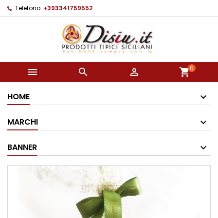
Telefono:
+393341759552
0



shopping_cart
HOME
MARCHI
BANNER