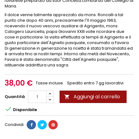
favarese preparato da suor Concetta Lombardo del Collegio di
Maria.
Il dolce venne talmente apprezzato da mons. Roncalli a tal
punto che dopo 40 anni, precisamente l'11 maggio 1963,
ricevendo il nuovo vescovo ausiliare di Agrigento, mons.
Calogero Lauricella, papa Giovanni XXIII volle ricordare due
cose in particolare: la visita effettuata ai templi di Agrigento e il
gusto particolare dell'Agnello pasquale, consumato a Favara.
Di generazione in generazione la ricetta è stata tramandata ed
è arrivata fino ai nostri tempi. Intorno alla metà del Novecento,
Favara è stata denominata "Città dell'Agnello pasquale",
istituende addirittura una sagra.
38,00 €
Tasse incluse
Spedito entro 7 gg lavorativi
Aggiungi al carrello
Quantità


Disponibile
Condividi